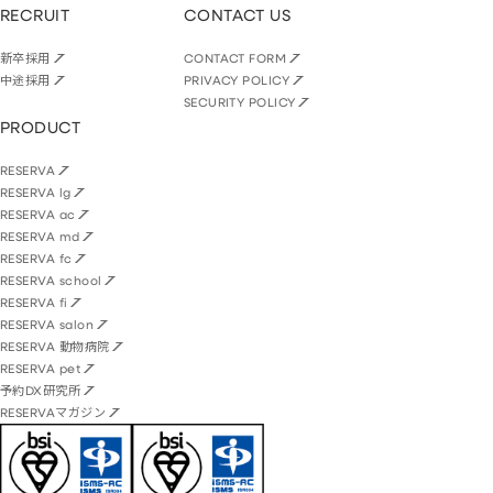
RECRUIT
CONTACT US
新卒採用
CONTACT FORM
中途採用
PRIVACY POLICY
SECURITY POLICY
PRODUCT
RESERVA
RESERVA lg
RESERVA ac
RESERVA md
RESERVA fc
RESERVA school
RESERVA fi
RESERVA salon
RESERVA 動物病院
RESERVA pet
予約DX研究所
RESERVAマガジン