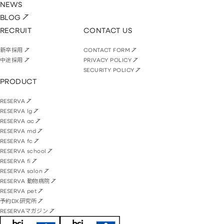
NEWS
BLOG
RECRUIT
CONTACT US
新卒採用
CONTACT FORM
中途採用
PRIVACY POLICY
SECURITY POLICY
PRODUCT
RESERVA
RESERVA lg
RESERVA ac
RESERVA md
RESERVA fc
RESERVA school
RESERVA fi
RESERVA salon
RESERVA 動物病院
RESERVA pet
予約DX研究所
RESERVAマガジン