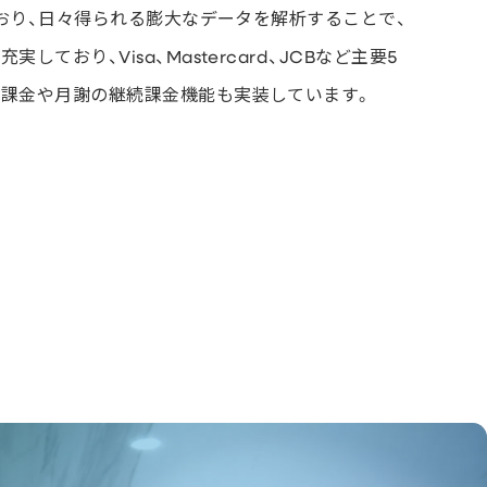
ており、日々得られる膨大なデータを解析することで、
おり、Visa、Mastercard、JCBなど主要5
期課金や月謝の継続課金機能も実装しています。
見る