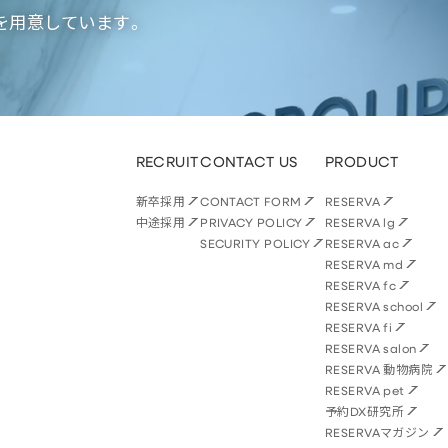
を用意しています。
RECRUIT
CONTACT US
PRODUCT
新卒採用
CONTACT FORM
RESERVA
中途採用
PRIVACY POLICY
RESERVA lg
SECURITY POLICY
RESERVA ac
RESERVA md
RESERVA fc
RESERVA school
RESERVA fi
RESERVA salon
RESERVA 動物病院
RESERVA pet
予約DX研究所
RESERVAマガジン