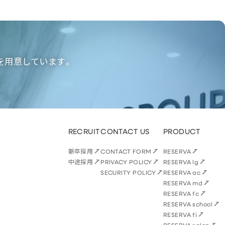
を用意しています。
RECRUIT
CONTACT US
PRODUCT
新卒採用
CONTACT FORM
RESERVA
中途採用
PRIVACY POLICY
RESERVA lg
SECURITY POLICY
RESERVA ac
RESERVA md
RESERVA fc
RESERVA school
RESERVA fi
RESERVA salon